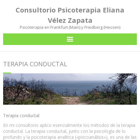
Consultorio Psicoterapia Eliana
Vélez Zapata
Psicoterapia en Frankfurt (Main) y Friedberg (Hessen)
Mi consultorio para Usetd
TERAPIA CONDUCTAL
Terapia conductal
Ubicaciones de los consultorios
Contacto/Horarios de atención/Citas
Terapia conductal
Español
En mi consultorio aplico esencialmente los métodos de la terapia
Deutsch
conductal. La terapia conductal, junto con la psicología de lo
profundo y la psicoterapia analítica («psicoanálisis»), es una de las