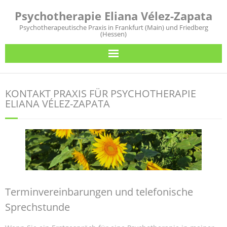
Psychotherapie Eliana Vélez-Zapata
Psychotherapeutische Praxis in Frankfurt (Main) und Friedberg
(Hessen)
Meine Praxis für Sie
KONTAKT PRAXIS FÜR PSYCHOTHERAPIE
Verhaltenstherapie
ELIANA VÉLEZ-ZAPATA
Praxisstandorte
Kontakt/Termine/Sprechzeiten
Español
Terminvereinbarungen und telefonische
Deutsch
Sprechstunde